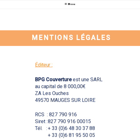
Aller
BPG COUVERTURE
SARL BPG est une entreprise de Couverture, Charpente, Zinguerie,
Menu
au
Étanchéité, Entretien et Ramonage située dans le Maine Et Loire (49).
contenu
principal
MENTIONS LÉGALES
Éditeur :
BPG Couverture
est une SARL
au capital de 8 000,00€
ZA Les Ouches
49570 MAUGES SUR LOIRE
RCS :
827 790 916
Siret :
827 790 916 00015
Tél. :
+ 33 (0)6 48 30 37 88
+ 33 (0)6 81 95 50 05