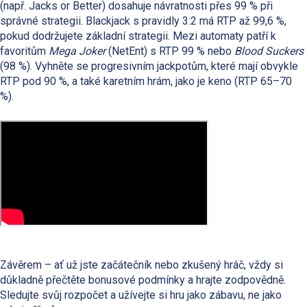
(např. Jacks or Better) dosahuje návratnosti přes 99 % při
správné strategii. Blackjack s pravidly 3:2 má RTP až 99,6 %,
pokud dodržujete základní strategii. Mezi automaty patří k
favoritům
Mega Joker
(NetEnt) s RTP 99 % nebo
Blood Suckers
(98 %). Vyhněte se progresivním jackpotům, které mají obvykle
RTP pod 90 %, a také karetním hrám, jako je keno (RTP 65–70
%).
Závěrem – ať už jste začátečník nebo zkušený hráč, vždy si
důkladně přečtěte bonusové podmínky a hrajte zodpovědně.
Sledujte svůj rozpočet a užívejte si hru jako zábavu, ne jako