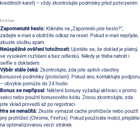
kreditních karet) – vždy zkontrolujte podmínky před potvrzením.
Fix It Fast
Zapomenuté heslo:
Klikněte na „Zapomněli jste heslo?“,
zadejte e‑mail a obdržíte odkaz na reset. Pokud e‑mail nepřijde,
zkuste složku spam.
Neúspěšné ověření totožnosti:
Ujistěte se, že doklad je platný,
ve vysokém rozlišení a bez odlesků. Někdy je třeba nahrát i
selfie s dokladem.
Výběr stále čeká:
Zkontrolujte, zda jste splnili všechny
bonusové podmínky (protočení). Pokud ano, kontaktujte podporu
– obvykle pomůže do 24 hodin.
Bonus se nepřipsal:
Některé bonusy vyžadují aktivaci v promo
sekci nebo použití bonusového kódu. Znovu zkontrolujte, zda
jste vklad provedli až po registraci.
Hra se nenačítá:
Zkuste vymazat cache prohlížeče nebo použít
jiný prohlížeč (Chrome, Firefox). Pokud používáte mobil, přejděte
na optimalizovanou verzi stránek.