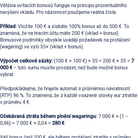
Většina uvítacích bonusů funguje na principu procentuálního
navýšení vkladu. Pro názornost použijeme reálná čísla:
Příklad:
Vložíte 100 € a získáte 100% bonus až do 500 €. To
znamená, že na hracím účtu máte 200 € (vklad + bonus).
Bonusové podmínky obvykle uvádějí požadavek na protáčení
(wagering) ve výši 35× (vklad + bonus).
Výpočet celkové sázky:
(100 € + 100 €) × 35 = 200 € × 35 =
7
000 €
– tuto sumu musíte prosázet, než bude možné bonus
vybrat.
Předpokládejme, že hrajete automat s průměrnou návratností
(RTP) 96 %. To znamená, že z každé vsazené stovky eur ztratíte
v průměru 4 €.
Očekávaná ztráta během plnění wageringu:
7 000 € × (1 −
0,96) = 7 000 € × 0,04 =
280 €
.
Váš bonus činil 100 €, ale během protáčení ztratíte v průměru