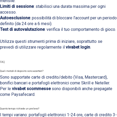
mensile.
Limiti di sessione
: stabilisci una durata massima per ogni
accesso.
Autoesclusione
: possibilità di bloccare l’account per un periodo
definito (da 24 ore a 6 mesi).
Test di autovalutazione
: verifica il tuo comportamento di gioco.
Utilizza questi strumenti prima di iniziare, soprattutto se
prevedi di utilizzare regolarmente il
vivabet login
.
FAQ
Quali metodi di deposito sono accettati?
Sono supportate carte di credito/debito (Visa, Mastercard),
bonifici bancari e portafogli elettronici come Skrill e Neteller.
Per le
vivabet scommesse
sono disponibili anche prepagate
come Paysafecard.
Quanto tempo richiede un prelievo?
I tempi variano: portafogli elettronici 1-24 ore, carte di credito 3-