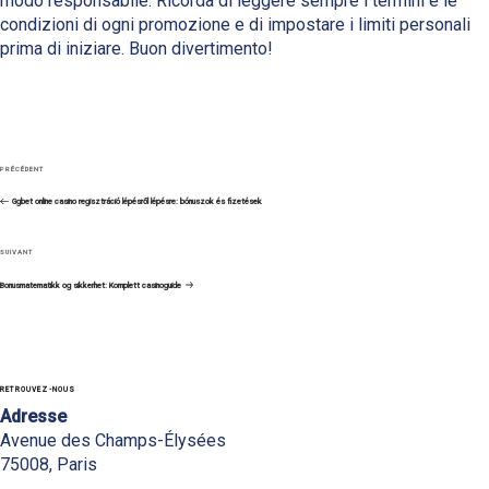
modo responsabile. Ricorda di leggere sempre i termini e le
condizioni di ogni promozione e di impostare i limiti personali
prima di iniziare. Buon divertimento!
Navigation
de
Article
PRÉCÉDENT
l’article
précédent
Ggbet online casino regisztráció lépésről lépésre: bónuszok és fizetések
Article
SUIVANT
suivant
Bonusmatematikk og sikkerhet: Komplett casinoguide
RETROUVEZ-NOUS
Adresse
Avenue des Champs-Élysées
75008, Paris