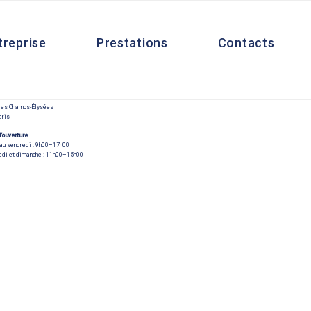
treprise
Prestations
Contacts
Maine Et Loire (49).
VEZ-NOUS
des Champs-Élysées
aris
’ouverture
 au vendredi : 9h00–17h00
di et dimanche : 11h00–15h00