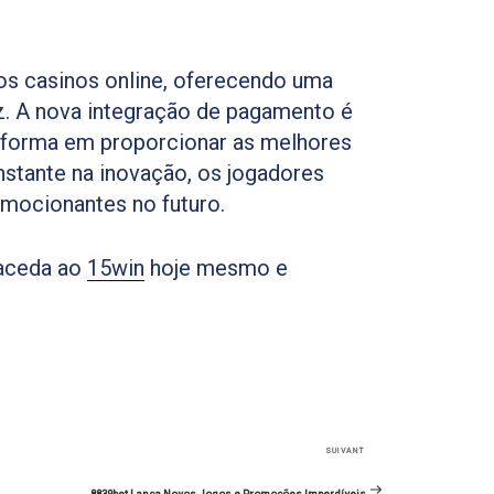
os casinos online, oferecendo uma
z. A nova integração de pagamento é
forma em proporcionar as melhores
stante na inovação, os jogadores
mocionantes no futuro.
 aceda ao
15win
hoje mesmo e
Article
SUIVANT
suivant
8839bet Lança Novos Jogos e Promoções Imperdíveis