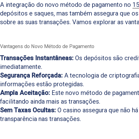
A integração do novo método de pagamento no
15
depósitos e saques, mas também assegura que os
sobre as suas transações. Vamos explorar as vant
Vantagens do Novo Método de Pagamento
Transações Instantâneas:
Os depósitos são credi
imediatamente.
Segurança Reforçada:
A tecnologia de criptografi
informações estão protegidas.
Ampla Aceitação:
Este novo método de pagamento 
facilitando ainda mais as transações.
Sem Taxas Ocultas:
O casino assegura que não há 
transparência nas transações.