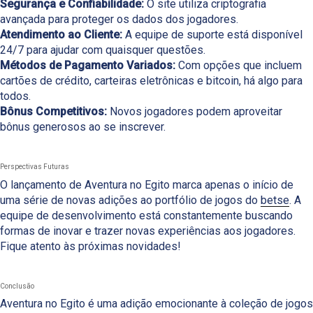
Segurança e Confiabilidade:
O site utiliza criptografia
avançada para proteger os dados dos jogadores.
Atendimento ao Cliente:
A equipe de suporte está disponível
24/7 para ajudar com quaisquer questões.
Métodos de Pagamento Variados:
Com opções que incluem
cartões de crédito, carteiras eletrônicas e bitcoin, há algo para
todos.
Bônus Competitivos:
Novos jogadores podem aproveitar
bônus generosos ao se inscrever.
Perspectivas Futuras
O lançamento de Aventura no Egito marca apenas o início de
uma série de novas adições ao portfólio de jogos do
betse
. A
equipe de desenvolvimento está constantemente buscando
formas de inovar e trazer novas experiências aos jogadores.
Fique atento às próximas novidades!
Conclusão
Aventura no Egito é uma adição emocionante à coleção de jogos