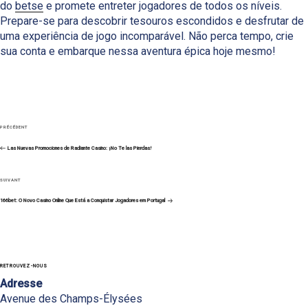
do
betse
e promete entreter jogadores de todos os níveis.
Prepare-se para descobrir tesouros escondidos e desfrutar de
uma experiência de jogo incomparável. Não perca tempo, crie
sua conta e embarque nessa aventura épica hoje mesmo!
Navigation
de
Article
PRÉCÉDENT
l’article
précédent
Las Nuevas Promociones de Radiante Casino: ¡No Te las Pierdas!
Article
SUIVANT
suivant
166bet: O Novo Casino Online Que Está a Conquistar Jogadores em Portugal
RETROUVEZ-NOUS
Adresse
Avenue des Champs-Élysées