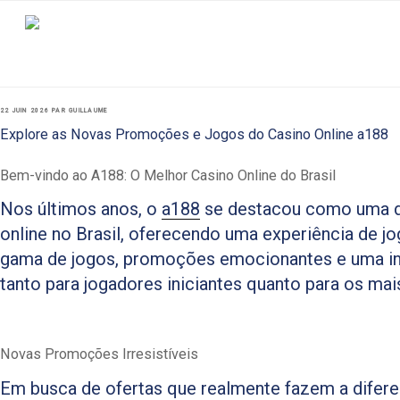
Aller
au
contenu
BPG COUVERTURE
SARL BPG est une entreprise de Couverture, Charpente, Zin
principal
PUBLIÉ
22 JUIN 2026
PAR
GUILLAUME
Explore as Novas Promoções e Jogos do Casino Online a188
LE
Bem-vindo ao A188: O Melhor Casino Online do Brasil
Nos últimos anos, o
a188
se destacou como uma da
online no Brasil, oferecendo uma experiência de 
gama de jogos, promoções emocionantes e uma inte
tanto para jogadores iniciantes quanto para os mai
Novas Promoções Irresistíveis
Em busca de ofertas que realmente fazem a difer