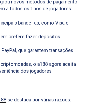
tegrou novos métodos de pagamento
m a todos os tipos de jogadores:
incipais bandeiras, como Visa e
em prefere fazer depósitos
PayPal, que garantem transações
criptomoedas, o a188 agora aceita
eniência dos jogadores.
188
se destaca por várias razões: