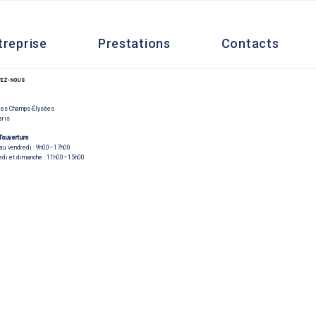
treprise
Prestations
Contacts
Maine Et Loire (49).
VEZ-NOUS
des Champs-Élysées
aris
’ouverture
 au vendredi : 9h00–17h00
di et dimanche : 11h00–15h00