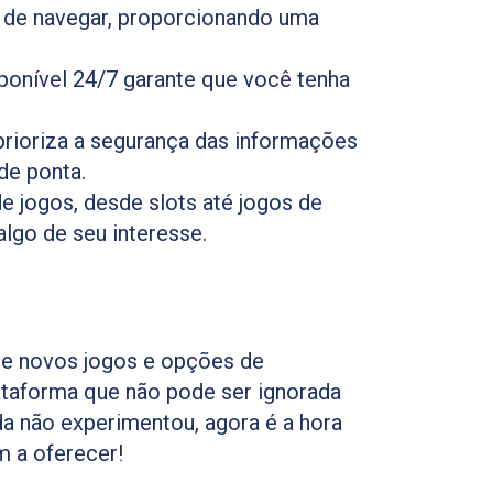
il de navegar, proporcionando uma
ponível 24/7 garante que você tenha
prioriza a segurança das informações
 de ponta.
 jogos, desde slots até jogos de
lgo de seu interesse.
e novos jogos e opções de
taforma que não pode ser ignorada
da não experimentou, agora é a hora
 a oferecer!