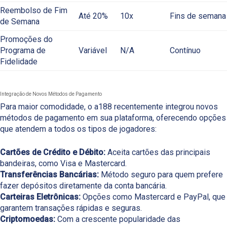
Reembolso de Fim
Até 20%
10x
Fins de semana
de Semana
Promoções do
Programa de
Variável
N/A
Contínuo
Fidelidade
Integração de Novos Métodos de Pagamento
Para maior comodidade, o a188 recentemente integrou novos
métodos de pagamento em sua plataforma, oferecendo opções
que atendem a todos os tipos de jogadores:
Cartões de Crédito e Débito:
Aceita cartões das principais
bandeiras, como Visa e Mastercard.
Transferências Bancárias:
Método seguro para quem prefere
fazer depósitos diretamente da conta bancária.
Carteiras Eletrônicas:
Opções como Mastercard e PayPal, que
garantem transações rápidas e seguras.
Criptomoedas:
Com a crescente popularidade das