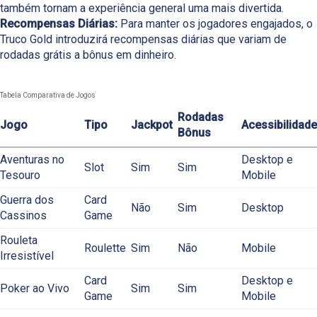
também tornam a experiência general uma mais divertida.
Recompensas Diárias:
Para manter os jogadores engajados, o
Truco Gold introduzirá recompensas diárias que variam de
rodadas grátis a bônus em dinheiro.
Tabela Comparativa de Jogos
Rodadas
Jogo
Tipo
Jackpot
Acessibilidade
Bônus
Aventuras no
Desktop e
Slot
Sim
Sim
Tesouro
Mobile
Guerra dos
Card
Não
Sim
Desktop
Cassinos
Game
Rouleta
Roulette
Sim
Não
Mobile
Irresistível
Card
Desktop e
Poker ao Vivo
Sim
Sim
Game
Mobile