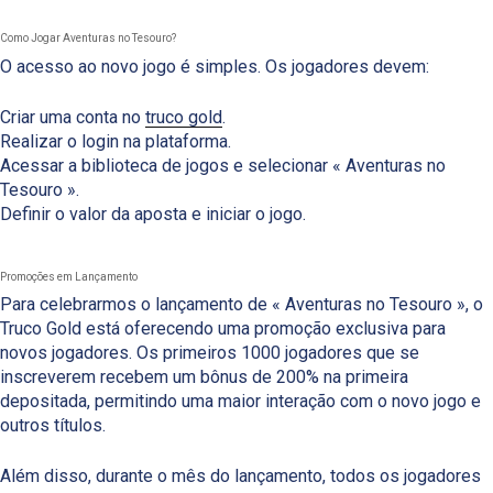
Como Jogar Aventuras no Tesouro?
O acesso ao novo jogo é simples. Os jogadores devem:
Criar uma conta no
truco gold
.
Realizar o login na plataforma.
Acessar a biblioteca de jogos e selecionar « Aventuras no
Tesouro ».
Definir o valor da aposta e iniciar o jogo.
Promoções em Lançamento
Para celebrarmos o lançamento de « Aventuras no Tesouro », o
Truco Gold está oferecendo uma promoção exclusiva para
novos jogadores. Os primeiros 1000 jogadores que se
inscreverem recebem um bônus de 200% na primeira
depositada, permitindo uma maior interação com o novo jogo e
outros títulos.
Além disso, durante o mês do lançamento, todos os jogadores