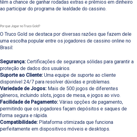
têm a chance de ganhar rodadas extras e prêmios em dinheiro
ao participar do programa de lealdade do cassino.
Por que Jogar no Truco Gold?
O Truco Gold se destaca por diversas razões que fazem dele
uma escolha popular entre os jogadores de cassino online no
Brasil:
Segurança:
Certificações de segurança sólidas para garantir a
proteção de dados dos usuários.
Suporte ao Cliente:
Uma equipe de suporte ao cliente
disponível 24/7 para resolver dúvidas e problemas.
Variedade de Jogos:
Mais de 500 jogos de diferentes
gêneros, incluindo slots, jogos de mesa, e jogos ao vivo.
Facilidade de Pagamento:
Várias opções de pagamento,
permitindo que os jogadores façam depósitos e saques de
forma segura e rápida.
Compatibilidade:
Plataforma otimizada que funciona
perfeitamente em dispositivos móveis e desktops.