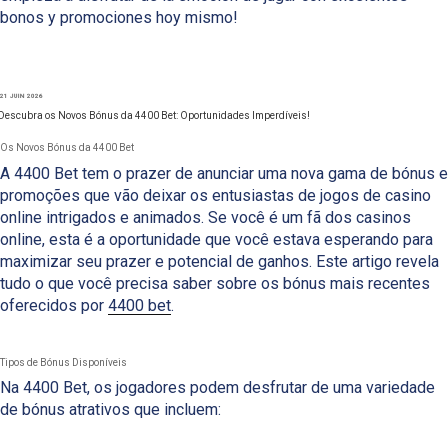
bonos y promociones hoy mismo!
PUBLIÉ
21 JUIN 2026
Descubra os Novos Bónus da 4400 Bet: Oportunidades Imperdíveis!
LE
Os Novos Bónus da 4400 Bet
A 4400 Bet tem o prazer de anunciar uma nova gama de bónus e
promoções que vão deixar os entusiastas de jogos de casino
online intrigados e animados. Se você é um fã dos casinos
online, esta é a oportunidade que você estava esperando para
maximizar seu prazer e potencial de ganhos. Este artigo revela
tudo o que você precisa saber sobre os bónus mais recentes
oferecidos por
4400 bet
.
Tipos de Bónus Disponíveis
Na 4400 Bet, os jogadores podem desfrutar de uma variedade
de bónus atrativos que incluem: