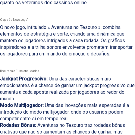
quanto os veteranos dos cassinos online.
O que é o Novo Jogo?
O novo jogo, intitulado « Aventuras no Tesouro », combina
elementos de estratégia e sorte, criando uma dinâmica que
mantém os jogadores intrigados a cada rodada. Os gráficos
inspiradores e a trilha sonora envolvente prometem transportar
os jogadores para um mundo de emoção e desafios.
Recursos e Funcionalidades
Jackpot Progressivo:
Uma das características mais
emocionantes é a chance de ganhar um jackpot progressivo que
aumenta a cada aposta realizada por jogadores ao redor do
mundo.
Modo Multijogador:
Uma das inovações mais esperadas é a
introdução do modo multijogador, onde os usuários podem
competir entre si em tempo real.
Rodadas Bônus:
Aventuras no Tesouro traz rodadas bônus
criativas que não só aumentam as chances de ganhar, mas