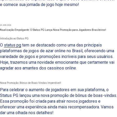
e comece sua jornada de jogo hoje mesmo!
PUBLIÉ
24 JUIN 2026
Atualização Empolgante: O Status PG Lança Nova Promoção para Jogadores Brasileiros!
LE
Introdução ao Status PG
O
status pg
tem se destacado como uma das principais
plataformas de jogos de azar online no Brasil, oferecendo uma
variedade de jogos e promoções incríveis para seus usuários.
Hoje, trazemos uma novidade emocionante que certamente vai
agradar aos amantes dos cassinos online.
Nova Promoção: Bônus de Boas-Vindas Imperdível!
Para celebrar o aumento de jogadores em sua plataforma, o
Status PG lançou uma nova promoção de bônus de boas-vindas.
Essa promoção foi criada para atrair novos jogadores e
oferecer uma experiência ainda mais recompensadora. Vamos
dar uma olhada nos detalhes!