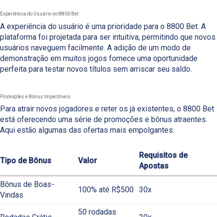
Experiência do Usuário no 8800 Bet
A experiência do usuário é uma prioridade para o 8800 Bet. A
plataforma foi projetada para ser intuitiva, permitindo que novos
usuários naveguem facilmente. A adição de um modo de
demonstração em muitos jogos fornece uma oportunidade
perfeita para testar novos títulos sem arriscar seu saldo.
Promoções e Bônus Imperdíveis
Para atrair novos jogadores e reter os já existentes, o 8800 Bet
está oferecendo uma série de promoções e bônus atraentes.
Aqui estão algumas das ofertas mais empolgantes:
Requisitos de
Tipo de Bônus
Valor
Apostas
Bônus de Boas-
100% até R$500
30x
Vindas
50 rodadas