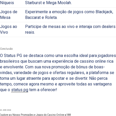
Níqueis
Starburst e Mega Moolah.
Jogos de
Experimente a emoção de jogos como Blackjack,
Mesa
Baccarat e Roleta.
Jogos ao
Participe de mesas ao vivo e interaja com dealers
Vivo
reais.
Conclusão
O Status PG se destaca como uma escolha ideal para jogadores
brasileiros que buscam uma experiência de cassino online rica
e envolvente. Com sua nova promoção de bônus de boas-
vindas, variedade de jogos e ofertas regulares, a plataforma se
torna um lugar atraente para apostar e se divertir. Não perca
tempo, comece agora mesmo e aproveite todas as vantagens
que o
status pg
tem a oferecer!
PUBLIÉ
22 JUIN 2026
Explore as Novas Promoções e Jogos do Casino Online a188
LE