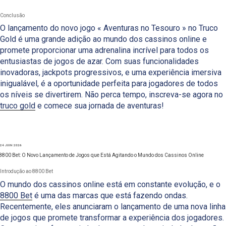
Conclusão
O lançamento do novo jogo « Aventuras no Tesouro » no Truco
Gold é uma grande adição ao mundo dos cassinos online e
promete proporcionar uma adrenalina incrível para todos os
entusiastas de jogos de azar. Com suas funcionalidades
inovadoras, jackpots progressivos, e uma experiência imersiva
inigualável, é a oportunidade perfeita para jogadores de todos
os níveis se divertirem. Não perca tempo, inscreva-se agora no
truco gold
e comece sua jornada de aventuras!
PUBLIÉ
24 JUIN 2026
8800 Bet: O Novo Lançamento de Jogos que Está Agitando o Mundo dos Cassinos Online
LE
Introdução ao 8800 Bet
O mundo dos cassinos online está em constante evolução, e o
8800 Bet
é uma das marcas que está fazendo ondas.
Recentemente, eles anunciaram o lançamento de uma nova linha
de jogos que promete transformar a experiência dos jogadores.