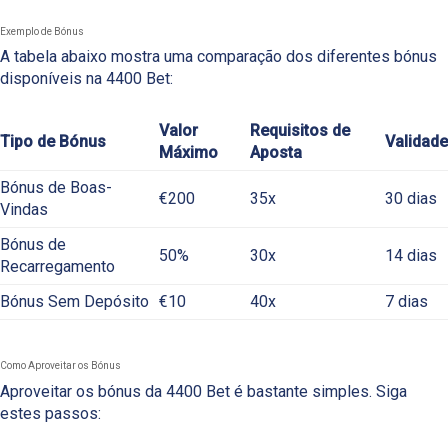
Exemplo de Bónus
A tabela abaixo mostra uma comparação dos diferentes bónus
disponíveis na 4400 Bet:
Valor
Requisitos de
Tipo de Bónus
Validade
Máximo
Aposta
Bónus de Boas-
€200
35x
30 dias
Vindas
Bónus de
50%
30x
14 dias
Recarregamento
Bónus Sem Depósito
€10
40x
7 dias
Como Aproveitar os Bónus
Aproveitar os bónus da 4400 Bet é bastante simples. Siga
estes passos: