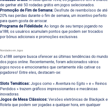
de ganhar até 50 rodadas grátis em jogos selecionados.
Promoção de Fim de Semana:
Desfrute de reembolsos de até
20% nas perdas durante o fim de semana, um incentivo perfeito
para quem gosta de arriscar.
Programa de Fidelidade:
Ao longo de seu tempo jogando no
a188, os usuários acumulam pontos que podem ser trocados
por bônus adicionais e promoções exclusivas.
Novidades em Jogos
O a188 sempre busca oferecer as últimas tendências do mundo
dos jogos online. Recentemente, foram adicionados vários
jogos novos e emocionantes que certamente irão cativar os
jogadores! Entre eles, destacam-se:
Slots Temáticas:
Jogos como « Aventura no Egito » e « Reinos
Perdidos » trazem gráficos impressionantes e mecânicas
inovadoras.
Jogos de Mesa Clássicos:
Versões eletrônicas de Blackjack e
Roleta que podem ser jogadas a qualquer hora, em qualquer